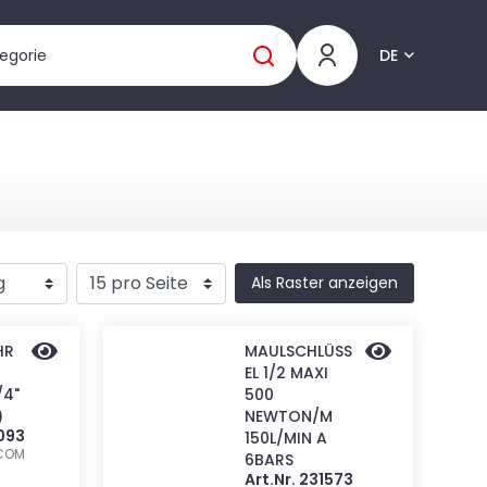
DE
Als Raster anzeigen
HR
MAULSCHLÜSS
EL 1/2 MAXI
/4"
500
)
NEWTON/M
2093
150L/MIN A
COM
6BARS
Art.Nr. 231573