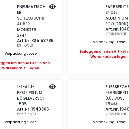
PNEUMATISCH
FARBSPRITZ
ER
STOLE
SCHLAGSCHR
ALUMINIUM 
AUBER
ECO(200R)
Art.Nr. 194
MONSTER
200R
PRODIF
3/4"
Art.Nr. KS5153785
Verpackung : Lose
KS TOOLS
Einloggen
um den Artikel i
Verpackung : Lose
Warenkorb zu legen
oggen
um den Artikel in den
Warenkorb zu legen
1-L-ALU-
FLIESSBECH
PROFIPIST. M.
-FARBSPRIT
BÜGELVERSCH
0,6L DÜSE
. 535
1,5MM
Art.Nr. 1940365
Art.Nr. 19
535R
PRODIF
205V
PRODIF
Verpackung : Lose
Verpackung : Lose