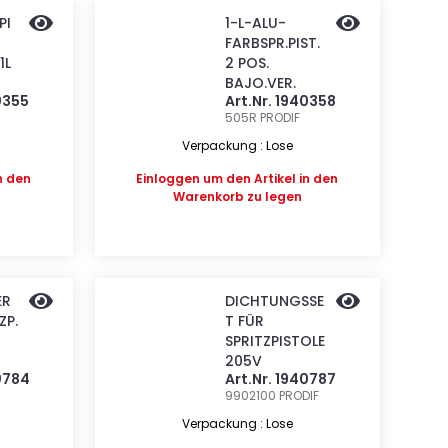
PI
1-L-ALU-
FARBSPR.PIST.
1L
2 POS.
BAJO.VER.
0355
Art.Nr. 1940358
505R
PRODIF
Verpackung : Lose
n den
Einloggen
um den Artikel in den
Warenkorb zu legen
ER
DICHTUNGSSE
ZP.
T FÜR
SPRITZPISTOLE
205V
40784
Art.Nr. 1940787
9902100
PRODIF
Verpackung : Lose