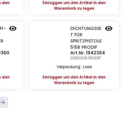
n den
Einloggen
um den Artikel in den
Warenkorb zu legen
FI-
DICHTUNGSSE
T FÜR
ER
SPRITZPISTOLE
515R PRODIF
40360
Art.Nr. 1942364
S980036
PRODIF
Verpackung : Lose
n den
Einloggen
um den Artikel in den
Warenkorb zu legen