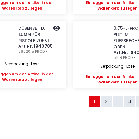
oggen
um den Artikel in den
Einloggen
um den Artikel i
Warenkorb zu legen
Warenkorb zu legen
DÜSENSET D.
0,75-L-PRO
1,5MM FÜR
PIST. M.
PISTOLE 205VI
FLIESSBECH
Art.Nr. 1940785
OBEN
9902015
PRODIF
Art.Nr. 19
515R
PRODIF
Verpackung : Lose
Verpackung : Lose
oggen
um den Artikel in den
Einloggen
um den Artikel i
Warenkorb zu legen
Warenkorb zu legen
1
2
...
4