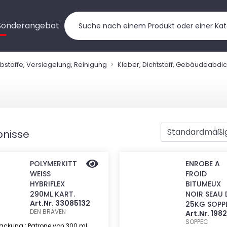
Sonderangebot
ebstoffe, Versiegelung, Reinigung
Kleber, Dichtstoff, Gebäudeabdi
bnisse
POLYMERKITT
ENROBE A
WEISS
FROID
HYBRIFLEX
BITUMEUX
290ML KART.
NOIR SEAU 
Art.Nr. 33085132
25KG SOPP
DEN BRAVEN
Art.Nr. 198
SOPPEC
ackung : Patrone von 300 ml