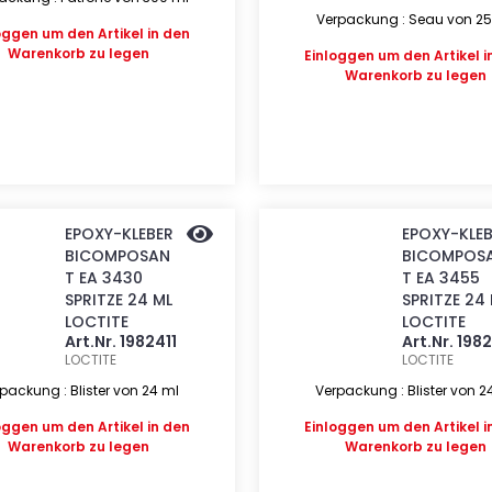
Verpackung : Seau von 2
oggen
um den Artikel in den
Warenkorb zu legen
Einloggen
um den Artikel i
Warenkorb zu legen
EPOXY-KLEBER
EPOXY-KLE
BICOMPOSAN
BICOMPOS
T EA 3430
T EA 3455
SPRITZE 24 ML
SPRITZE 24
LOCTITE
LOCTITE
Art.Nr. 1982411
Art.Nr. 198
LOCTITE
LOCTITE
packung : Blister von 24 ml
Verpackung : Blister von 2
oggen
um den Artikel in den
Einloggen
um den Artikel i
Warenkorb zu legen
Warenkorb zu legen