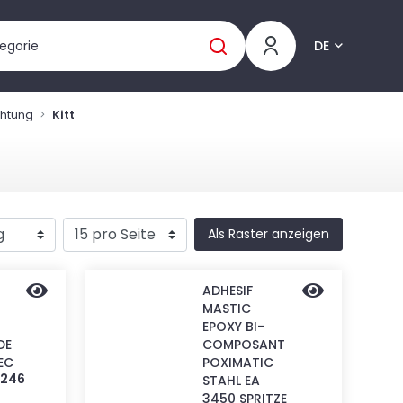
DE
chtung
Kitt
Als Raster anzeigen
ADHESIF
MASTIC
EPOXY BI-
DE
COMPOSANT
EC
POXIMATIC
2246
STAHL EA
3450 SPRITZE