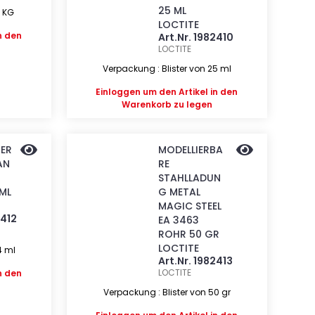
25 ML
5 KG
LOCTITE
n den
Art.Nr. 1982410
LOCTITE
Verpackung : Blister von 25 ml
Einloggen
um den Artikel in den
Warenkorb zu legen
BER
MODELLIERBA
AN
RE
STAHLLADUN
 ML
G METAL
MAGIC STEEL
2412
EA 3463
ROHR 50 GR
LOCTITE
4 ml
Art.Nr. 1982413
LOCTITE
n den
Verpackung : Blister von 50 gr