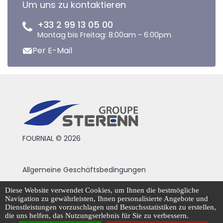
Um uns zu kontaktieren
+33 2 99 13 05 00
Montag bis Freitag: 8:00am - 6:00pm
Per E-Mail
FOURNIAL © 2026
Allgemeine Geschäftsbedingungen
Rechtliche Hinweise
Diese Website verwendet Cookies, um Ihnen die bestmögliche
Navigation zu gewährleisten, Ihnen personalisierte Angebote und
Datenschutzrichtlinie
Dienstleistungen vorzuschlagen und Besuchsstatistiken zu erstellen,
die uns helfen, das Nutzungserlebnis für Sie zu verbessern.
Cookie-Management