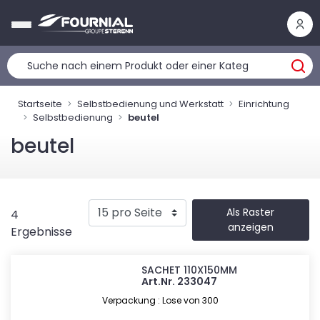
Cookie-Einstellungen
Startseite
Selbstbedienung und Werkstatt
Einrichtung
Selbstbedienung
beutel
beutel
Als Raster
4
anzeigen
Ergebnisse
SACHET 110X150MM
Art.Nr. 233047
Verpackung : Lose von 300