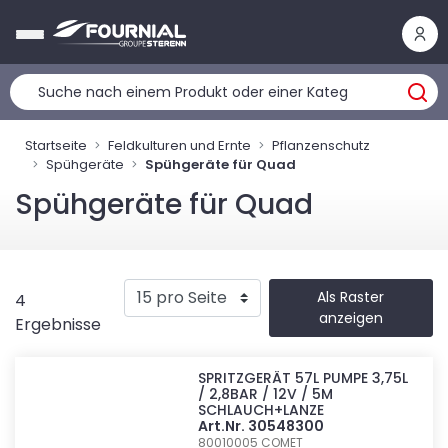
Cookie-Einstellungen
Startseite
Feldkulturen und Ernte
Pflanzenschutz
Spühgeräte
Spühgeräte für Quad
Spühgeräte für Quad
Als Raster
4
anzeigen
Ergebnisse
SPRITZGERÄT 57L PUMPE 3,75L
/ 2,8BAR / 12V / 5M
SCHLAUCH+LANZE
Art.Nr. 30548300
80010005
COMET