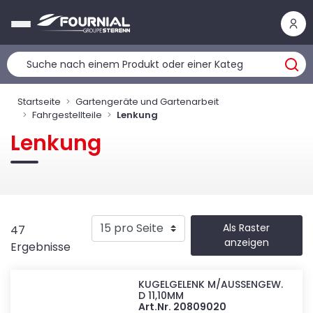
Cookie-Einstellungen
Startseite
Gartengeräte und Gartenarbeit
Fahrgestellteile
Lenkung
Lenkung
Als Raster
47
anzeigen
Ergebnisse
KUGELGELENK M/AUSSENGEW.
D 11,10MM
Art.Nr. 20809020