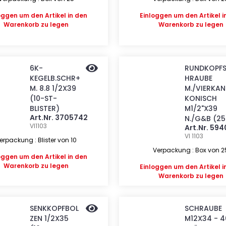
oggen
um den Artikel in den
Einloggen
um den Artikel i
Warenkorb zu legen
Warenkorb zu legen
6K-
RUNDKOPF
KEGELB.SCHR+
HRAUBE
M. 8.8 1/2X39
M./VIERKAN
(10-ST-
KONISCH
BLISTER)
M1/2"X39
Art.Nr. 3705742
N./G&B (25
VI1103
Art.Nr. 59
VI 1103
erpackung : Blister von 10
Verpackung : Box von 2
oggen
um den Artikel in den
Warenkorb zu legen
Einloggen
um den Artikel i
Warenkorb zu legen
SENKKOPFBOL
SCHRAUBE
ZEN 1/2X35
M12X34 - 4