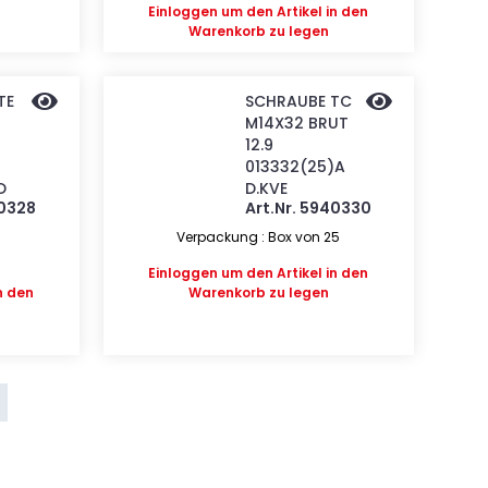
Einloggen
um den Artikel in den
Warenkorb zu legen
TE
SCHRAUBE TC
M14X32 BRUT
12.9
013332(25)A
D
D.KVE
40328
Art.Nr. 5940330
Verpackung : Box von 25
Einloggen
um den Artikel in den
n den
Warenkorb zu legen