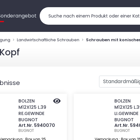
Sonderangebot
ngung
Landwirtschaftliche Schrauben
Schrauben mit konische
Kopf
ebnisse
BOLZEN
BOLZEN
M12X125 L.39
M12X125 L.3
RE.GEWINDE
LI.GEWINDE
BUGNOT
BUGNOT
Art.Nr. 5940070
Art.Nr. 59
BUGNOT
BUGNOT
Verpackung : Box von 25
Verpackung : Box von 2