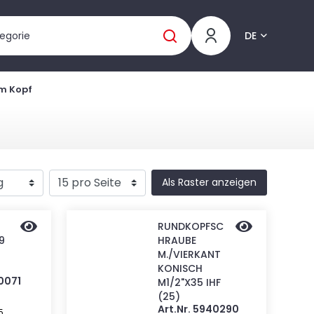
DE
m Kopf
Als Raster anzeigen
RUNDKOPFSC
9
HRAUBE
M./VIERKANT
KONISCH
40071
M1/2"X35 IHF
(25)
Art.Nr. 5940290
5