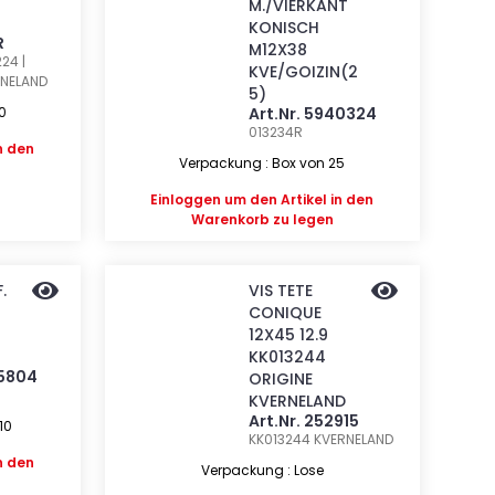
M./VIERKANT
KONISCH
R
M12X38
24 |
KVE/GOIZIN(2
NELAND
5)
0
Art.Nr. 5940324
013234R
n den
Verpackung : Box von 25
Einloggen
um den Artikel in den
Warenkorb zu legen
.
VIS TETE
CONIQUE
12X45 12.9
KK013244
05804
ORIGINE
KVERNELAND
Art.Nr. 252915
10
KK013244
KVERNELAND
n den
Verpackung : Lose