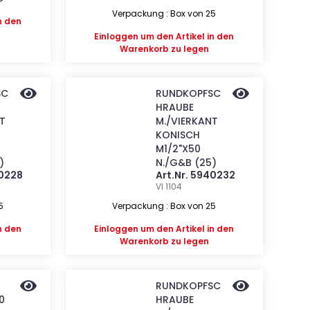
Verpackung : Box von 25
n den
Einloggen
um den Artikel in den
Warenkorb zu legen
SC
RUNDKOPFSC
HRAUBE
T
M./VIERKANT
KONISCH
M1/2"X50
)
N./G&B (25)
40228
Art.Nr. 5940232
VI 1104
5
Verpackung : Box von 25
n den
Einloggen
um den Artikel in den
Warenkorb zu legen
RUNDKOPFSC
0
HRAUBE