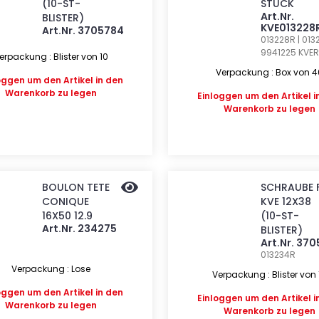
(10-ST-
STÜCK
Art.Nr.
BLISTER)
KVE013228
Art.Nr. 3705784
013228R | 0132
9941225
KVER
erpackung : Blister von 10
Verpackung : Box von 4
oggen
um den Artikel in den
Warenkorb zu legen
Einloggen
um den Artikel i
Warenkorb zu legen
BOULON TETE
SCHRAUBE F
CONIQUE
KVE 12X38
16X50 12.9
(10-ST-
Art.Nr. 234275
BLISTER)
Art.Nr. 37
013234R
Verpackung : Lose
Verpackung : Blister von 
oggen
um den Artikel in den
Einloggen
um den Artikel i
Warenkorb zu legen
Warenkorb zu legen