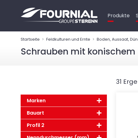
Cookie-Einstellungen
Produkte
Startseite
Feldkulturen und Ernte
Boden, Aussaat, Dü
Schrauben mit konischem 
31 Erg
Marken
Bauart
Profil 2
Nenndurchmesser (mm)