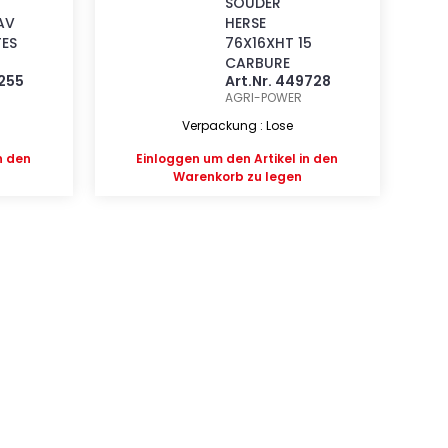
SOUDER
AV
HERSE
TES
76X16XHT 15
CARBURE
4255
Art.Nr. 449728
AGRI-POWER
Verpackung : Lose
n den
Einloggen
um den Artikel in den
Warenkorb zu legen