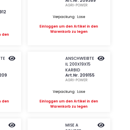
Art.Nr. 209389
AGRI-POWER
912
Verpackung : Lose
Einloggen
um den Artikel in den
Warenkorb zu legen
n den
TE
ANSCHWEIBTE
IL 200X19X15
KARBID
7209
Art.Nr. 209155
AGRI-POWER
Verpackung : Lose
n den
Einloggen
um den Artikel in den
Warenkorb zu legen
MISE A