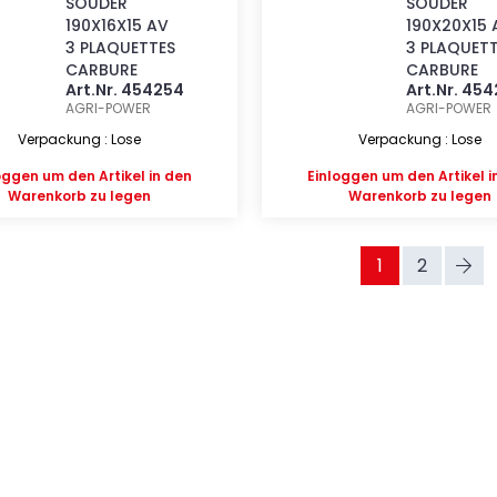
SOUDER
SOUDER
190X16X15 AV
190X20X15 
3 PLAQUETTES
3 PLAQUET
CARBURE
CARBURE
Art.Nr. 454254
Art.Nr. 45
AGRI-POWER
AGRI-POWER
Verpackung : Lose
Verpackung : Lose
oggen
um den Artikel in den
Einloggen
um den Artikel i
Warenkorb zu legen
Warenkorb zu legen
1
2