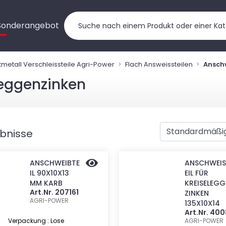
Sonderangebot
tmetall Verschleissteile Agri-Power
Flach Answeissteilen
Anschw
leggenzinken
ebnisse
ANSCHWEIBTE
ANSCHWEIS
IL 90X10X13
EIL FÜR
MM KARB
KREISELEGG
Art.Nr. 207161
ZINKEN
AGRI-POWER
135X10X14
Art.Nr. 40
Verpackung : Lose
AGRI-POWER