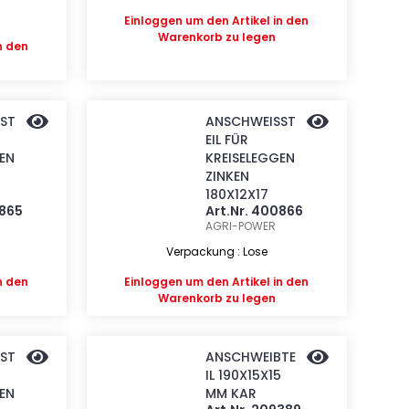
Einloggen
um den Artikel in den
Warenkorb zu legen
n den
ST
ANSCHWEISST
EIL FÜR
EN
KREISELEGGEN
ZINKEN
180X12X17
0865
Art.Nr. 400866
AGRI-POWER
Verpackung : Lose
n den
Einloggen
um den Artikel in den
Warenkorb zu legen
ST
ANSCHWEIBTE
IL 190X15X15
EN
MM KAR