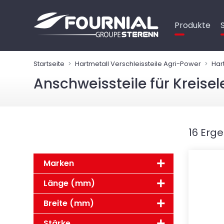
Cookie-Einstellungen
Produkte
Startseite
Hartmetall Verschleissteile Agri-Power
Har
Anschweissteile für Kreise
16 Erg
Marken
Länge (mm)
Breite (mm)
Stärke