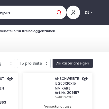
DE
eissteile für Kreiseleggenzinken
Als Raster anzeigen
ST
ANSCHWEIBTE
IL 200X10X15
EN
MM KARB.
Art.Nr. 209157
AGRI-POWER
0863
Verpackung : Lose