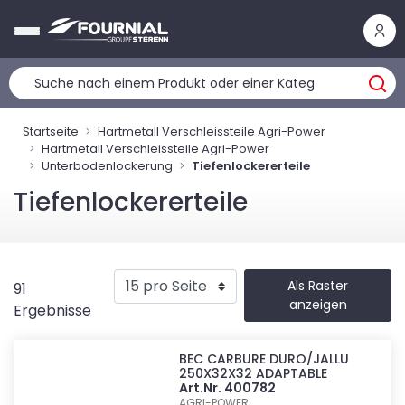
Cookie-Einstellungen
Startseite
Hartmetall Verschleissteile Agri-Power
Hartmetall Verschleissteile Agri-Power
Unterbodenlockerung
Tiefenlockererteile
Tiefenlockererteile
Als Raster
91
anzeigen
Ergebnisse
BEC CARBURE DURO/JALLU
250X32X32 ADAPTABLE
Art.Nr. 400782
AGRI-POWER