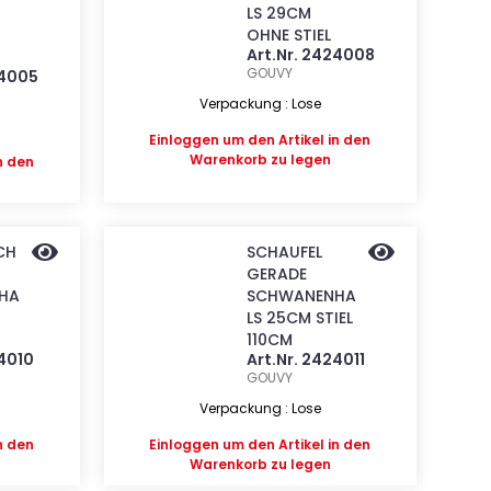
LS 29CM
OHNE STIEL
Art.Nr. 2424008
GOUVY
24005
Verpackung : Lose
Einloggen
um den Artikel in den
Warenkorb zu legen
n den
CH
SCHAUFEL
GERADE
HA
SCHWANENHA
LS 25CM STIEL
110CM
24010
Art.Nr. 2424011
GOUVY
Verpackung : Lose
n den
Einloggen
um den Artikel in den
Warenkorb zu legen