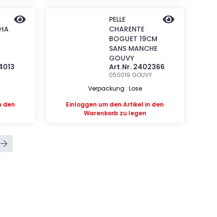
PELLE
HA
CHARENTE
BOGUET 19CM
SANS MANCHE
GOUVY
24013
Art.Nr. 2402366
050019
GOUVY
Verpackung : Lose
n den
Einloggen
um den Artikel in den
Warenkorb zu legen