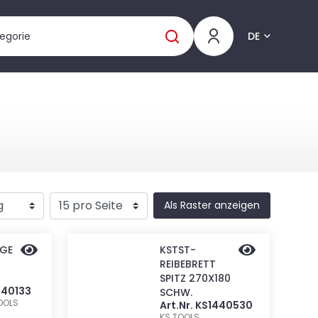
DE
Als Raster anzeigen
GE
KSTST-
REIBEBRETT
SPITZ 270X180
440133
SCHW.
OOLS
Art.Nr. KS1440530
KS TOOLS