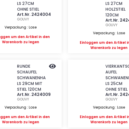
LS 27CM
LS 27CM
OHNE STIEL
HOLZSTIEL
Art.Nr. 2424004
120CM
GOUVY
Art.Nr. 24
GOUVY
Verpackung : Lose
Verpackung : Lose
oggen
um den Artikel in den
Warenkorb zu legen
Einloggen
um den Artikel i
Warenkorb zu legen
RUNDE
VIERKANTS
SCHAUFEL
AUFEL
SCHWANENHA
SCHWANEN
LS 29CM MIT
LS 25CM
STIEL 120CM
OHNE STIEL
Art.Nr. 2424009
Art.Nr. 24
GOUVY
GOUVY
Verpackung : Lose
Verpackung : Lose
oggen
um den Artikel in den
Einloggen
um den Artikel i
Warenkorb zu legen
Warenkorb zu legen