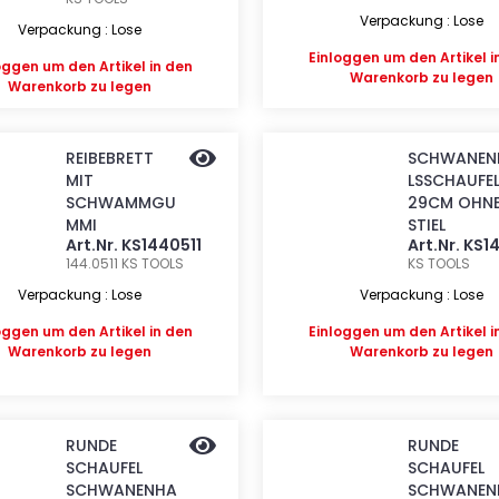
Verpackung : Lose
Verpackung : Lose
Einloggen
um den Artikel i
oggen
um den Artikel in den
Warenkorb zu legen
Warenkorb zu legen
REIBEBRETT
SCHWANEN
MIT
LSSCHAUFEL 
SCHWAMMGU
29CM OHN
MMI
STIEL
Art.Nr. KS1440511
Art.Nr. KS
144.0511
KS TOOLS
KS TOOLS
Verpackung : Lose
Verpackung : Lose
oggen
um den Artikel in den
Einloggen
um den Artikel i
Warenkorb zu legen
Warenkorb zu legen
RUNDE
RUNDE
SCHAUFEL
SCHAUFEL
SCHWANENHA
SCHWANEN