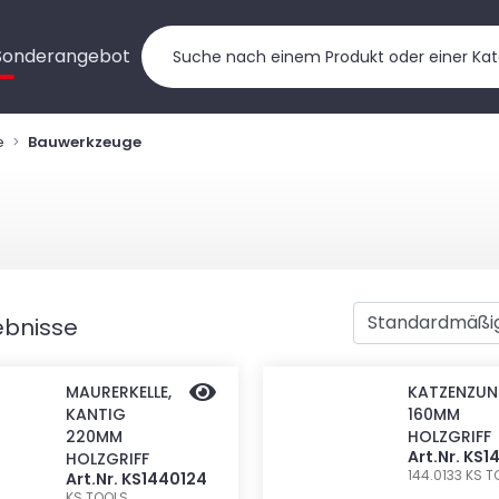
Sonderangebot
e
Bauwerkzeuge
ebnisse
MAURERKELLE,
KATZENZUN
KANTIG
160MM
220MM
HOLZGRIFF
Art.Nr. KS1
HOLZGRIFF
144.0133
KS T
Art.Nr. KS1440124
KS TOOLS