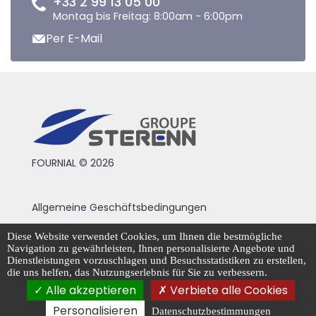
+33 2 99 13 05 00
Montag bis Freitag: 8:00am - 6:00pm
Per E-Mail
FOURNIAL © 2026
Allgemeine Geschäftsbedingungen
Rechtliche Hinweise
Diese Website verwendet Cookies, um Ihnen die bestmögliche
Navigation zu gewährleisten, Ihnen personalisierte Angebote und
Datenschutzrichtlinie
Dienstleistungen vorzuschlagen und Besuchsstatistiken zu erstellen,
die uns helfen, das Nutzungserlebnis für Sie zu verbessern.
Cookie-Management
Alle akzeptieren
Verbiete alle Cookies
Personalisieren
Datenschutzbestimmungen