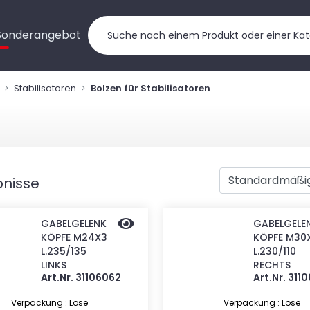
Sonderangebot
Stabilisatoren
Bolzen für Stabilisatoren
bnisse
GABELGELENK
GABELGELE
KÖPFE M24X3
KÖPFE M30
L.235/135
L.230/110
LINKS
RECHTS
Art.Nr. 31106062
Art.Nr. 311
Verpackung : Lose
Verpackung : Lose