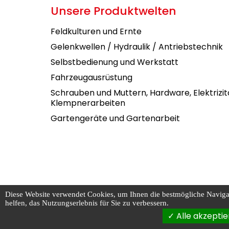
Unsere Produktwelten
Feldkulturen und Ernte
Gelenkwellen / Hydraulik / Antriebstechnik
Selbstbedienung und Werkstatt
Fahrzeugausrüstung
Schrauben und Muttern, Hardware, Elektrizit
Klempnerarbeiten
Gartengeräte und Gartenarbeit
Diese Website verwendet Cookies, um Ihnen die bestmögliche Navigati
helfen, das Nutzungserlebnis für Sie zu verbessern.
Allgem
FOURNIAL ©
Alle akzeptie
Geschä
2026