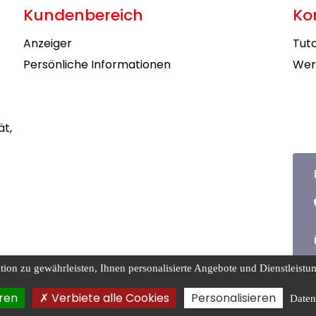
Kundenbereich
Ko
Anzeiger
Tuto
Persönliche Informationen
Wer
ät,
on zu gewährleisten, Ihnen personalisierte Angebote und Dienstleistung
eine
Rechtliche
Date
ren
Verbiete alle Cookies
Personalisieren
Daten
ftsbedingungen
Hinweise