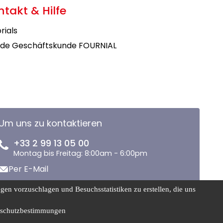
ntakt & Hilfe
rials
de Geschäftskunde FOURNIAL
Um uns zu kontaktieren
+33 2 99 13 05 00
Montag bis Freitag: 8:00am - 6:00pm
Per E-Mail
en vorzuschlagen und Besuchsstatistiken zu erstellen, die uns
Cookie-
nschutzrichtlinie
schutzbestimmungen
Management