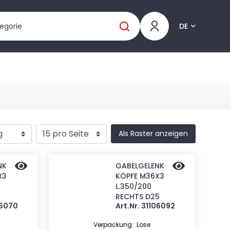
DE
Als Raster anzeigen
NK
GABELGELENK
X3
KÖPFE M36X3
L.350/200
RECHTS D25
06070
Art.Nr. 31106092
Verpackung : Lose