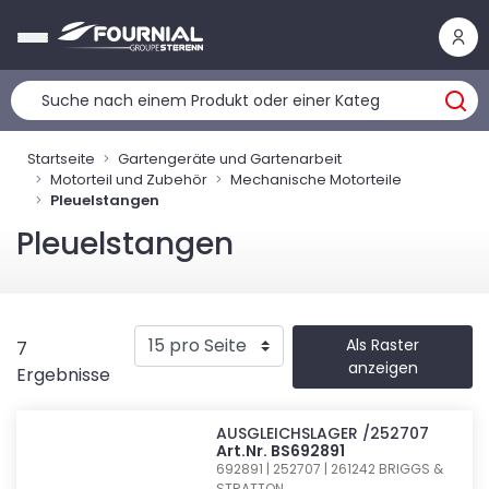
Cookie-Einstellungen
Startseite
Gartengeräte und Gartenarbeit
Motorteil und Zubehör
Mechanische Motorteile
Pleuelstangen
Pleuelstangen
Als Raster
7
anzeigen
Ergebnisse
AUSGLEICHSLAGER /252707
Art.Nr. BS692891
692891 | 252707 | 261242
BRIGGS &
STRATTON