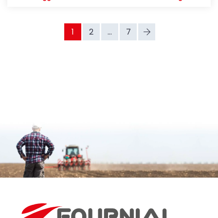
1
2
...
7