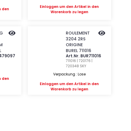
Einloggen
um den Artikel in den
n den
Warenkorb zu legen
G
ROULEMENT
3204 2RS
0M
ORIGINE
L
BUREL 711016
R479097
Art.Nr. BUR711016
711016 | 720176 |
720348
SKY
Verpackung : Lose
n den
Einloggen
um den Artikel in den
Warenkorb zu legen