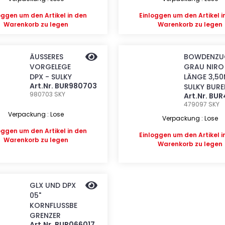
oggen
um den Artikel in den
Einloggen
um den Artikel i
Warenkorb zu legen
Warenkorb zu legen
ÄUSSERES
BOWDENZU
VORGELEGE
GRAU NIRO
DPX - SULKY
LÄNGE 3,5
Art.Nr. BUR980703
SULKY BURE
980703
SKY
Art.Nr. BU
479097
SKY
Verpackung : Lose
Verpackung : Lose
oggen
um den Artikel in den
Einloggen
um den Artikel i
Warenkorb zu legen
Warenkorb zu legen
GLX UND DPX
05"
KORNFLUSSBE
GRENZER
Art.Nr. BUR066017