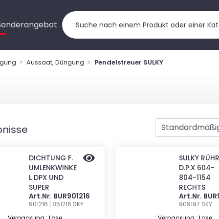
Sonderangebot
ngung
Aussaat, Düngung
Pendelstreuer SULKY
bnisse
DICHTUNG F.
SULKY RÜH
UMLENKWINKE
D.P.X 604-
L DPX UND
804-1154
SUPER
RECHTS
Art.Nr. BUR901216
Art.Nr. BU
901216 | 851216
SKY
909197
SKY
Verpackung : Lose
Verpackung : Lose