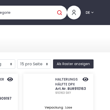
DE
Als Raster anzeigen
RER
HALTERUNGS
HÄLFTE DPX
Art.Nr. BUR910163
910163
SKY
R909197
Verpackung : Lose