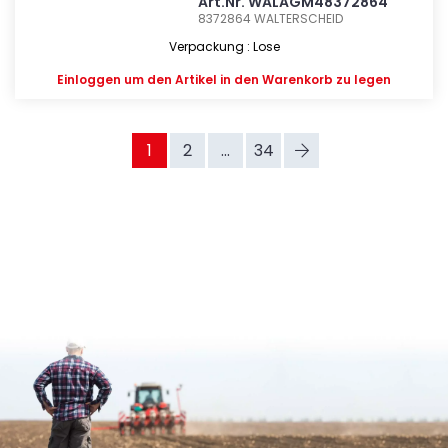
Art.Nr. WALAGM48372864
8372864
WALTERSCHEID
Verpackung : Lose
Einloggen
um den Artikel in den Warenkorb zu legen
1
2
...
34