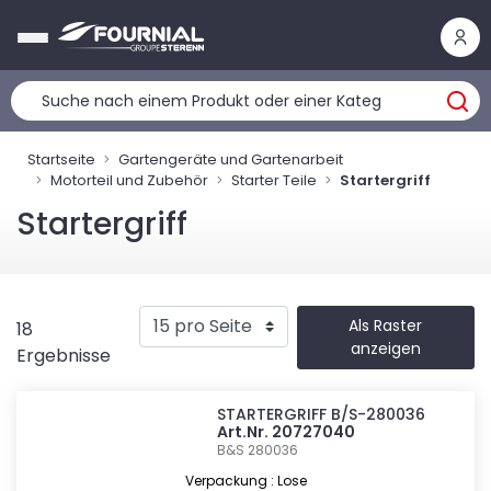
Cookie-Einstellungen
Startseite
Gartengeräte und Gartenarbeit
Motorteil und Zubehör
Starter Teile
Startergriff
Startergriff
Als Raster
18
anzeigen
Ergebnisse
STARTERGRIFF B/S-280036
Art.Nr. 20727040
B&S 280036
Verpackung : Lose