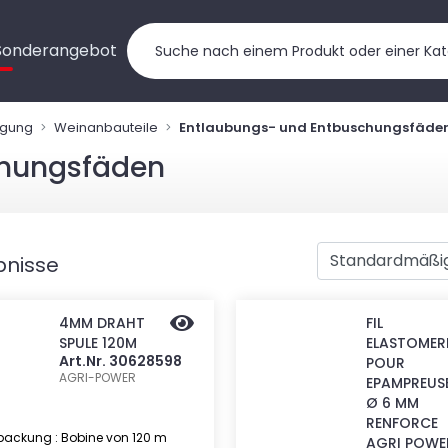
Sonderangebot
ngung
Weinanbauteile
Entlaubungs- und Entbuschungsfäde
chungsfäden
bnisse
4MM DRAHT
FIL
SPULE 120M
ELASTOMER
Art.Nr. 30628598
POUR
AGRI-POWER
EPAMPREUS
Ø 6 MM
RENFORCE
packung : Bobine von 120 m
AGRI POWE