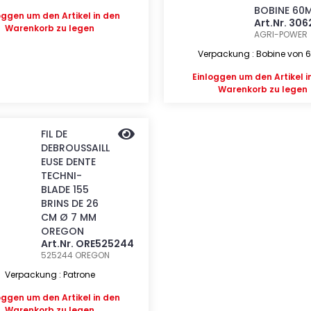
BOBINE 60
oggen
um den Artikel in den
Art.Nr. 30
Warenkorb zu legen
AGRI-POWER
Verpackung : Bobine von 
Einloggen
um den Artikel i
Warenkorb zu legen
FIL DE
DEBROUSSAILL
EUSE DENTE
TECHNI-
BLADE 155
BRINS DE 26
CM Ø 7 MM
OREGON
Art.Nr. ORE525244
525244
OREGON
Verpackung : Patrone
oggen
um den Artikel in den
Warenkorb zu legen