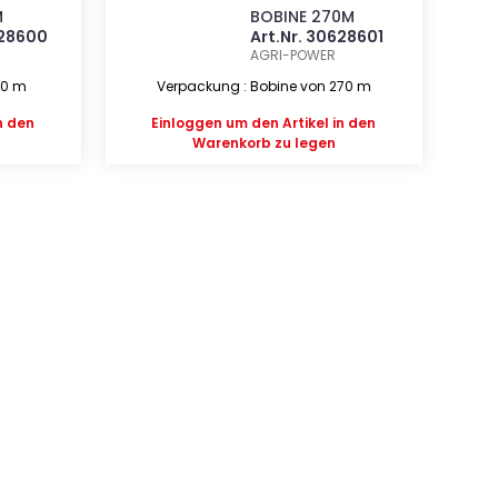
M
BOBINE 270M
628600
Art.Nr. 30628601
AGRI-POWER
60 m
Verpackung : Bobine von 270 m
n den
Einloggen
um den Artikel in den
Warenkorb zu legen