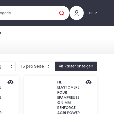
DE
n
Als Raster anzeigen
FIL
E
ELASTOMERE
POUR
E
EPAMPREUSE
Ø 6 MM
RENFORCE
R
AGRI POWER