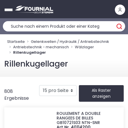
Cookie-Einstellungen
Startseite
Gelenkwellen / Hydraulik / Antriebstechnik
Antriebstechnik - mechanisch
Wälzlager
Rillenkugellager
Rillenkugellager
Als Raster
808
anzeigen
Ergebnisse
ROULEMENT A DOUBLE
RANGEES DE BILLES
GB10721S03 NTN-SNR
Art.Nr. 40114200